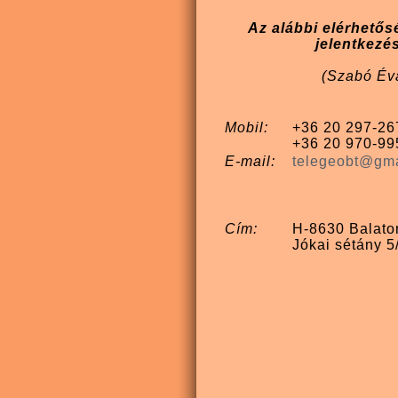
Az alábbi elérhetős
jelentkezé
(Szabó Év
Mobil:
+36 20 297-26
+36 20 970-99
E-mail:
telegeobt@gm
Cím:
H-8630 Balato
Jókai sétány 5