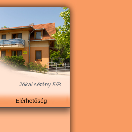
Jókai sétány 5/B.
Elérhetőség