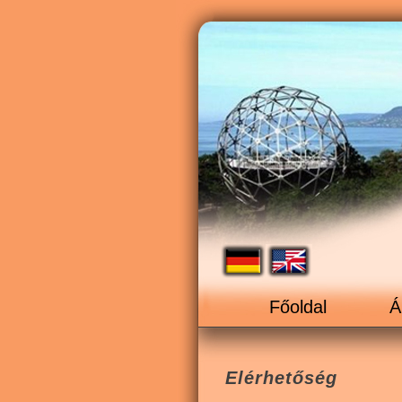
Főoldal
Á
Elérhetőség