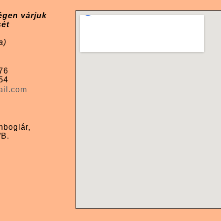
égen várjuk
sét
a)
76
54
ail.com
nboglár,
/B.